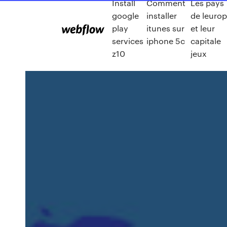
Install
Comment
Les pays
google
installer
de leuro
play
itunes sur
et leur
services
iphone 5c
capitale
z10
jeux