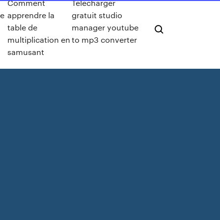
Comment
Telecharger
pe
apprendre la
gratuit studio
table de
manager youtube
multiplication en
to mp3 converter
samusant